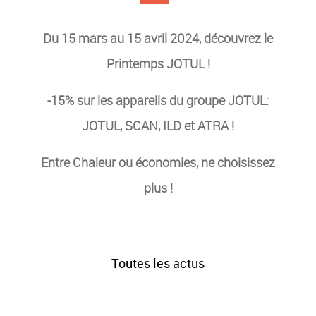
Du 15 mars au 15 avril 2024, découvrez le
Printemps JOTUL !
-15% sur les appareils du groupe JOTUL:
JOTUL, SCAN, ILD et ATRA !
ACC
Entre Chaleur ou économies, ne choisissez
BO
plus !
GRAN
G
POÊLE D
Toutes les actus
COO
SERVI