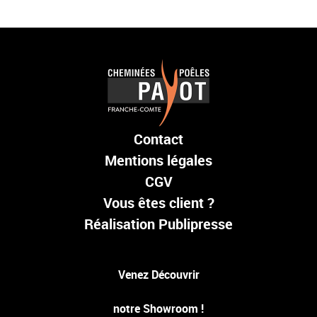
CON
ESPACE
ENTRE
Contact
LE COIN DES B
Mentions légales
CGV
Vous êtes client ?
Réalisation Publipresse
Venez Découvrir
notre Showroom !