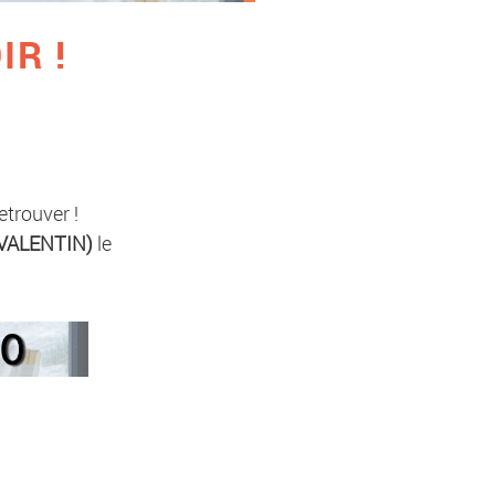
IR !
etrouver !
 VALENTIN)
le